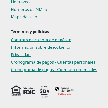
Liderazgo
Números de NMLS
Mapa del sitio
Términos y políticas
Contrato de cuenta de depósito
(Abre en una nueva ventana)
Información sobre descubierto
Privacidad
(Abre en una nueva ventana)
Cronograma de pagos - Cuentas personales
(Abre en una nueva ventana)
Cronograma de pagos - Cuentas comerciales
(Abre en una nueva ventana)
Unable to verify