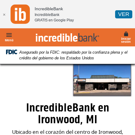
Página
Descargue
IncredibleBank
principal
Acrobat
(A
VER
✕
IncredibleBank
Ir
Reader
GRATIS en
Google Play
al
5.0
contenido
o
IncredibleBank
Iniciar
principal
superior
Menú
sesión
Ir
para
Asegurado por la FDIC: respaldado por la confianza plena y el
al
visualizar
crédito del gobierno de los Estados Unidos
pie
archivos
de
en
página
pdf.
IncredibleBank en
Ironwood, MI
Ubicado en el corazón del centro de Ironwood,