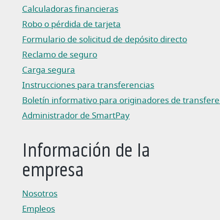
Calculadoras financieras
Robo o pérdida de tarjeta
Formulario de solicitud de depósito directo
(Abre en una nueva ventana)
Reclamo de seguro
(Abre en una nueva ventana)
Carga segura
Instrucciones para transferencias
(Abre en una nueva ventana)
Boletín informativo para originadores de transferencias
(Abre en una nueva ventana)
Administrador de SmartPay
(Abre en una nueva ventana)
Información de la
empresa
Nosotros
Empleos