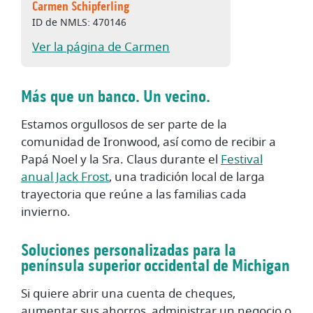
Carmen Schipferling
ID de NMLS: 470146
Ver la página de Carmen
Más que un banco. Un vecino.
Estamos orgullosos de ser parte de la
comunidad de Ironwood, así como de recibir a
Papá Noel y la Sra. Claus durante el
Festival
(Abre en una nueva ventana)
anual Jack Frost
, una tradición local de larga
trayectoria que reúne a las familias cada
invierno.
Soluciones personalizadas para la
península superior occidental de Michigan
Si quiere abrir una cuenta de cheques,
aumentar sus ahorros, administrar un negocio o