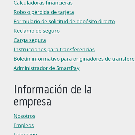
Calculadoras financieras
Robo o pérdida de tarjeta
Formulario de solicitud de depósito directo
(Abre en una nueva ventana)
Reclamo de seguro
(Abre en una nueva ventana)
Carga segura
Instrucciones para transferencias
(Abre en una nueva ventana)
Boletín informativo para originadores de transferencias
(Abre en una nueva ventana)
Administrador de SmartPay
(Abre en una nueva ventana)
Información de la
empresa
Nosotros
Empleos
Liderazgo