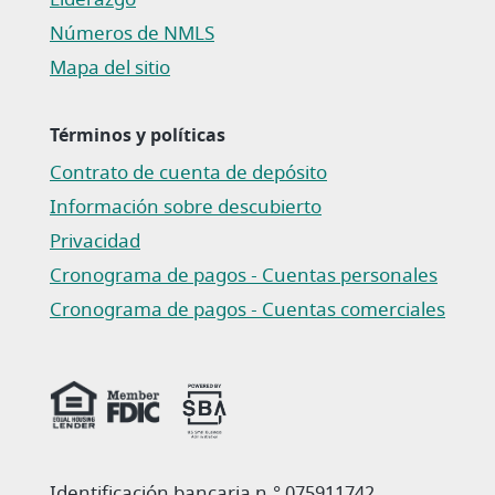
Números de NMLS
Mapa del sitio
Términos y políticas
Contrato de cuenta de depósito
(Abre en una nueva ventana)
Información sobre descubierto
Privacidad
(Abre en una nueva ventana)
Cronograma de pagos - Cuentas personales
(Abre en una nueva ventana)
Cronograma de pagos - Cuentas comerciales
(Abre en una nueva ventana)
Identificación bancaria n.° 075911742