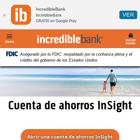
Página
Descargue
IncredibleBank
principal
Acrobat
(A
VER
✕
IncredibleBank
Ir
Reader
GRATIS en
Google Play
al
5.0
contenido
o
IncredibleBank
Iniciar
principal
superior
Menú
sesión
Ir
para
Asegurado por la FDIC: respaldado por la confianza plena y el
al
visualizar
crédito del gobierno de los Estados Unidos
pie
archivos
de
en
página
pdf.
Cuenta de ahorros InSight
Genere ahorros que lo acerquen a sus metas
(Abre en u
Abrir una cuenta de ahorros InSight